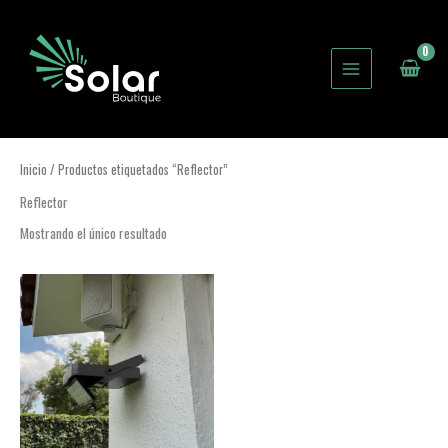
Ir
al
contenido
Inicio
/ Productos etiquetados “Reflector”
Reflector
Mostrando el único resultado