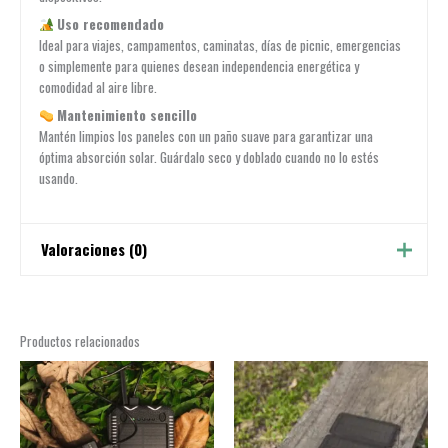
Uso recomendado
Ideal para viajes, campamentos, caminatas, días de picnic, emergencias
o simplemente para quienes desean independencia energética y
comodidad al aire libre.
Mantenimiento sencillo
Mantén limpios los paneles con un paño suave para garantizar una
óptima absorción solar. Guárdalo seco y doblado cuando no lo estés
usando.
Valoraciones (0)
No hay valoraciones aún.
Productos relacionados
Sé el primero en valorar “Cargador Panel
ARKO”
Tu dirección de correo electrónico no será publicada.
Los
campos obligatorios están marcados con
*