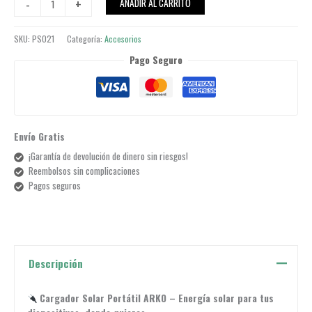
-
+
AÑADIR AL CARRITO
Panel
ARKO
SKU:
PS021
Categoría:
Accesorios
cantidad
Pago Seguro
Envío Gratis
¡Garantía de devolución de dinero sin riesgos!
Reembolsos sin complicaciones
Pagos seguros
Descripción
Cargador Solar Portátil ARKO – Energía solar para tus