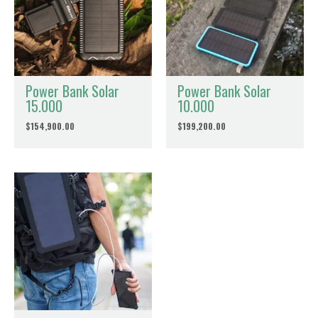
Tu puntuación
*
Tu valoración
*
Power Bank Solar
Power Bank Solar
15.000
10.000
Nombre
*
$
154,900.00
$
199,200.00
Correo electrónico
*
Guardar mi nombre, correo electrónico y sitio web en este
navegador para la próxima vez que haga un comentario.