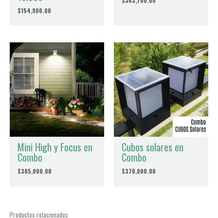
$
363,700.00
Nombre
*
$
154,900.00
Correo electrónico
*
Guardar mi nombre, correo electrónico y sitio web en este
navegador para la próxima vez que haga un comentario.
Mini High y Focus en
Cubos solares en
Combo
Combo
$
385,000.00
$
370,000.00
Productos relacionados