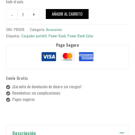
todo el país.
Power
-
+
AÑADIR AL CARRITO
Bank
Solar
SKU:
PB008
Categoría:
Accesorios
10.000
Etiquetas:
Cargador portátil
,
Power Bank
,
Power Bank Solar
cantidad
Pago Seguro
Envío Gratis
¡Garantía de devolución de dinero sin riesgos!
Reembolsos sin complicaciones
Pagos seguros
Descripción