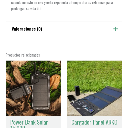
cuando no esté en uso y evita exponerla a temperaturas extremas para
prolongar su vida útil.
Valoraciones (0)
No hay valoraciones aún.
Productos relacionados
Sé el primero en valorar “Power Bank Solar
10.000”
Tu dirección de correo electrónico no será publicada.
Los
campos obligatorios están marcados con
*
Tu puntuación
*
Tu valoración
*
Power Bank Solar
Cargador Panel ARKO