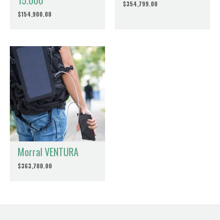
15.000
$
354,799.00
Nombre
*
$
154,900.00
Correo electrónico
*
Guardar mi nombre, correo electrónico y sitio web en este
navegador para la próxima vez que haga un comentario.
Morral VENTURA
$
363,700.00