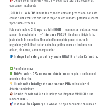
Combo Solar MiniHIGH + FOCUS – Seguridad total para exteriores
con sensor inteligente
¡SOLO EN LA WEB!
Ilumina tus espacios como un profesional con este
combo solar exclusivo que une lo mejor de dos mundos: potencia discreta
y precisión enfocada.
Este pack incluye
2 lámparas MiniHIGH
—compactas, potentes y con
sensor de movimiento— y
1 lámpara FOCUS
, ideal para dirigir la luz
justo donde la necesitas. Una solución completa para reforzar la
seguridad y visibilidad de tus entradas, patios, muros o jardines, sin
cables, sin obras, y con energía solar.
Incluye 1 año de garantía y envío GRATIS a toda Colombia.
Beneficios clave
100% solar, 0% consumo eléctrico
: no requiere cableado ni
conexión eléctrica.
Iluminación inteligente con sensor PIR
: activa la luz al
detectar movimiento.
Combo funcional 3 en 1
: incluye dos lámparas MiniHIGH + una
lámpara FOCUS.
Instalación rápida y sin obras
: se fijan fácilmente en muros o