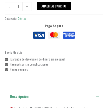
Mini
-
+
AÑADIR AL CARRITO
High
y
Categoría:
Ofertas
Focus
en
Pago Seguro
Combo
cantidad
Envío Gratis
¡Garantía de devolución de dinero sin riesgos!
Reembolsos sin complicaciones
Pagos seguros
Descripción