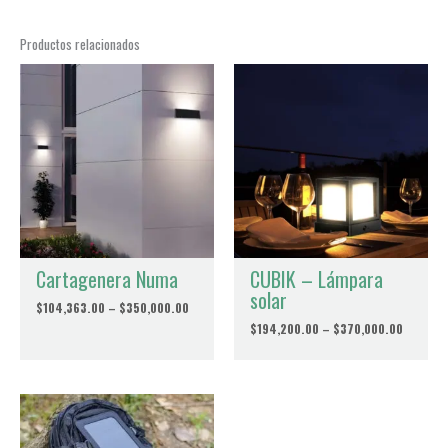
Correo electrónico
*
Productos relacionados
Guardar mi nombre, correo electrónico y sitio web en este
navegador para la próxima vez que haga un comentario.
Cartagenera Numa
CUBIK – Lámpara
solar
Price
$
104,363.00
–
$
350,000.00
range:
Price
$
194,200.00
–
$
370,000.00
$104,363.00
range:
through
$194,20
$350,000.00
throug
$370,00